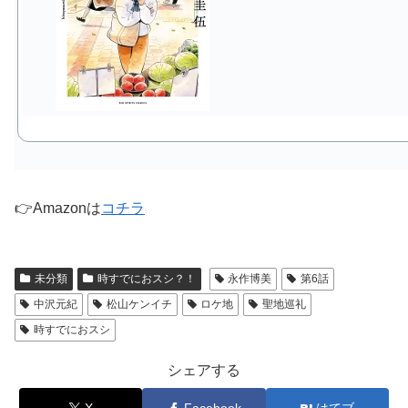
👉Amazonは
コチラ
未分類
時すでにおスシ？！
永作博美
第6話
中沢元紀
松山ケンイチ
ロケ地
聖地巡礼
時すでにおスシ
シェアする