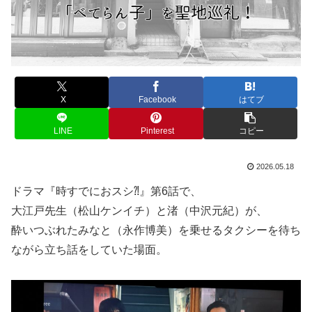
X
Facebook
はてブ
LINE
Pinterest
コピー
2026.05.18
ドラマ『時すでにおスシ⁈』第6話で、
大江戸先生（松山ケンイチ）と渚（中沢元紀）が、
酔いつぶれたみなと（永作博美）を乗せるタクシーを待ち
ながら立ち話をしていた場面。