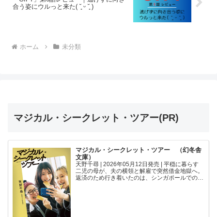
合う姿にウルっと来た( ˘͈ ᵕ ˘͈ )
ホーム
未分類
マジカル・シークレット・ツアー(PR)
マジカル・シークレット・ツアー （幻冬舎
文庫）
天野千尋 | 2026年05月12日発売 | 平穏に暮らす
二児の母が、夫の横領と解雇で突然借金地獄へ。
返済のため行き着いたのは、シンガポールでの闇
バイト「金の密輸」だった。そこで出会った奨学
金返済に苦しむ研究員と、未婚で妊婦のキャバ嬢
と共に...