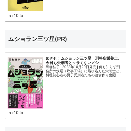
a.r10.to
ムショラン三ツ星(PR)
めざせ！ムショラン三ツ星 刑務所栄養士、
今日も受刑者とクサくないメシ
黒柳桂子 | 2023年10月20日発売 | 何も知らず刑
務所の炊場（炊事工場）に飛び込んだ栄養士と、
料理初心者の男子受刑者たちの給食作り奮闘
記！--「クサいメシ」といわれているが本当にマ
ズいの？--刑務所のメシを作っているのは誰？--
どん...
a.r10.to