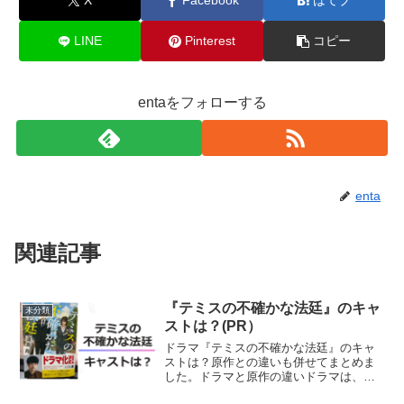
X
Facebook
はてブ
LINE
Pinterest
コピー
entaをフォローする
enta
関連記事
『テミスの不確かな法廷』のキャ
未分類
ストは？(PR）
ドラマ『テミスの不確かな法廷』のキャ
ストは？原作との違いも併せてまとめま
した。ドラマと原作の違いドラマは、直
島翔さん作の同名小説（角川書店）が 原