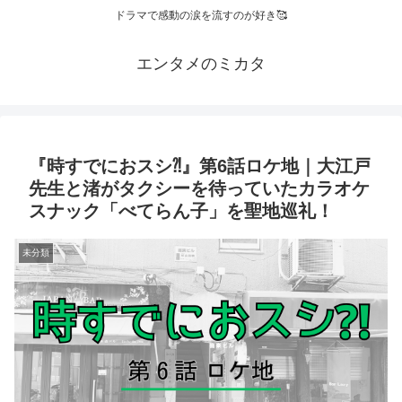
ドラマで感動の涙を流すのが好き🥰
エンタメのミカタ
『時すでにおスシ⁈』第6話ロケ地｜大江戸
先生と渚がタクシーを待っていたカラオケ
スナック「べてらん子」を聖地巡礼！
未分類