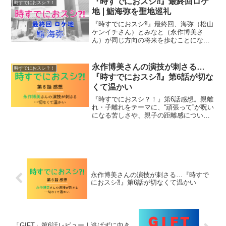
『時すでにおスシ⁈』最終回ロケ
時すでにおスシ？！
人」ではなくて、迷いな...
地❘鮨海弥を聖地巡礼
『時すでにおスシ⁈』最終回、海弥（松山
ケンイチさん）とみなと（永作博美さ
ん）が同じ方向の将来を歩むことになっ
たハッピーエンディングでした。自分の
店を再び持つ夢が叶いオープンした「鮨
海弥」。そのロケ地に行ってきました。
永作博美さんの演技が刺さる…
時すでにおスシ？！
都営大江戸線・勝どき駅...
『時すでにおスシ⁈』第6話が切な
くて温かい
『時すでにおスシ？！』第6話感想。親離
れ・子離れをテーマに、“頑張って”が呪い
になる苦しさや、親子の距離感について
考えさせられた回。永作博美さんの切な
くも明るい演技、松山ケンイチさんの可
愛らしいドヤ顔シーンについても語りま
す。
永作博美さんの演技が刺さる…『時すで
におスシ⁈』第6話が切なくて温かい
「GIFT」第6話レビュー｜逃げずに向き