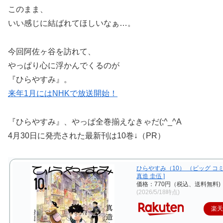
このまま、
いい感じに結ばれてほしいなぁ…。
今回阿佐ヶ谷を訪れて、
やっぱり心に浮かんでくるのが
『ひらやすみ』。
来年1月にはNHKで放送開始！
『ひらやすみ』、やっぱ全巻揃えなきゃだ(;^_^A
4月30日に発売された最新刊は10巻↓（PR）
ひらやすみ（10） （ビッグ コミ
真造 圭伍 ]
価格：770円（税込、送料無料)
(2026/5/18時点)
楽