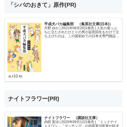
「シバのおきて」原作(PR)
平成犬バカ編集部 （集英社文庫(日本)）
片野 ゆか | 2021年08月20日発売 | 人生の崖っぷ
ちに立たされたひとりの男が起死回生をかけて立
ち上げたのは、この国初めての日本犬専門雑誌だ
ったーー。激動の犬現代史を、犬バカが集まる
『Shi-Ba』編集部を軸に追う、渾身のノンフィ
ク...
a.r10.to
ナイトフラワー(PR)
ナイトフラワー （講談社文庫）
内田 英治 | 2025年09月12日発売 | 「ミッドナイ
トスワン」「マッチング」の内田英治監督が紡ぎ