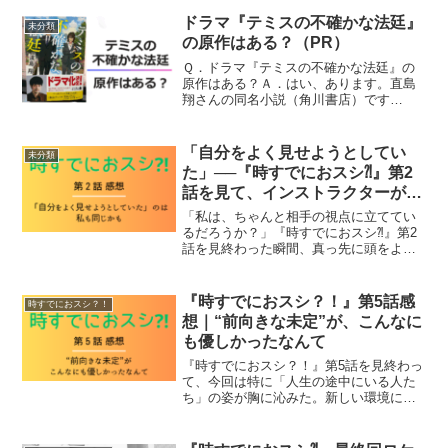
作で、ASⅮ（自閉症スペクトラム）、
ADHⅮ（注意欠如多動症）の特性のある
ドラマ『テミスの不確かな法廷』
未分類
裁判官・安堂清春が主...
の原作はある？（PR）
Ｑ．ドラマ『テミスの不確かな法廷』の
原作はある？Ａ．はい、あります。直島
翔さんの同名小説（角川書店）です
（2024年3月26日初版発行）。☟楽天市場
テミスの不確かな法廷 価格：1,925円
（税込、送料無料) (2025/11/19時点) 楽...
「自分をよく見せようとしてい
未分類
た」──『時すでにおスシ⁈』第2
話を見て、インストラクターが気
づいたこと
「私は、ちゃんと相手の視点に立ててい
るだろうか？」『時すでにおスシ⁈』第2
話を見終わった瞬間、真っ先に頭をよぎ
ったのはこの問いでした。人に何かを教
える仕事、伝える仕事、サービスを提供
する仕事をしているあなたなら、きっと
『時すでにおスシ？！』第5話感
時すでにおスシ？！
この記事を読んで「あ、...
想｜“前向きな未定”が、こんなに
も優しかったなんて
『時すでにおスシ？！』第5話を見終わっ
て、今回は特に「人生の途中にいる人た
ち」の姿が胸に沁みた。新しい環境に飛
び込んだ息子。子育てを終え、これから
を模索する母。夢と現実の間で揺れる若
者たち。誰もが「ちゃんと決まっている