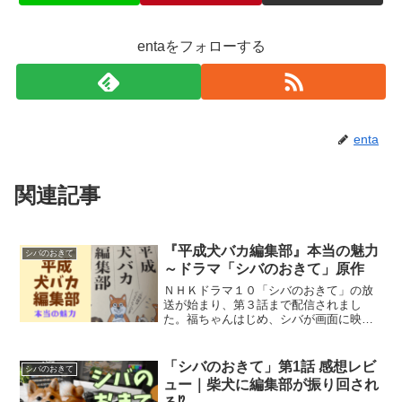
entaをフォローする
enta
関連記事
『平成犬バカ編集部』本当の魅力
シバのおきて
～ドラマ「シバのおきて」原作
ＮＨＫドラマ１０「シバのおきて」の放
送が始まり、第３話まで配信されまし
た。福ちゃんはじめ、シバが画面に映る
たびに、キュンキュンしっぱなしの４５
分間を過ごしています。私もドラマの放
送前に、原作の魅力を記事にしてきまし
「シバのおきて」第1話 感想レビ
シバのおきて
たが、実際にドラマを見てか...
ュー｜柴犬に編集部が振り回され