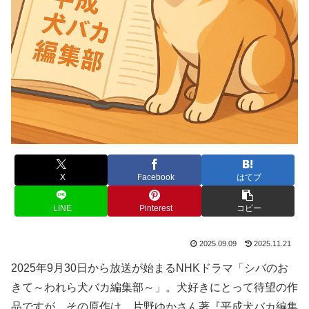
X
Facebook
はてブ
LINE
Pinterest
コピー
2025.09.09
2025.11.21
2025年9月30日から放送が始まるNHKドラマ「シバのお
きて～われら犬バカ編集部～」。犬好きにとって待望の作
品ですが、その原作は、片野ゆかさん著『平成犬バカ編集