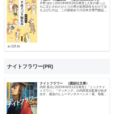
片野 ゆか | 2021年08月20日発売 | 人生の崖っぷ
ちに立たされたひとりの男が起死回生をかけて立
ち上げたのは、この国初めての日本犬専門雑誌だ
ったーー。激動の犬現代史を、犬バカが集まる
『Shi-Ba』編集部を軸に追う、渾身のノンフィ
ク...
a.r10.to
ナイトフラワー(PR)
ナイトフラワー （講談社文庫）
内田 英治 | 2025年09月12日発売 | 「ミッドナイ
トスワン」「マッチング」の内田英治監督が紡ぎ
出す、感涙のヒューマンサスペンス！昼、母親。
夜、ドラッグの売人。ふたつの孤独、ひとつの運
命。子供のためにドラッグの売人になった母。夢
を叶...