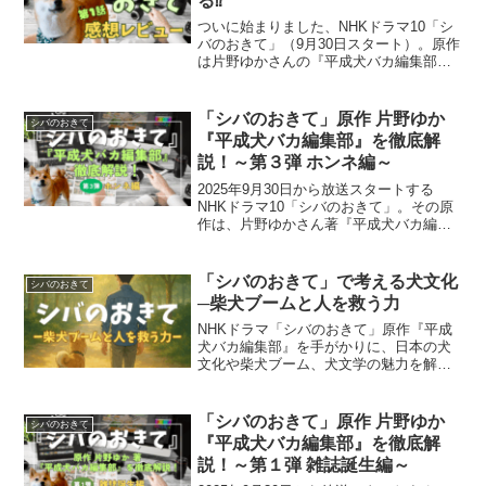
る⁉
ついに始まりました、NHKドラマ10「シ
バのおきて」（9月30日スタート）。原作
は片野ゆかさんの『平成犬バカ編集部』
（集英社／文庫あり）。日本犬専門誌
『Shi-Ba』を立ち上げた編集部の “実話”
です。…いやいや、普通に考えて「柴犬
「シバのおきて」原作 片野ゆか
シバのおきて
専門誌...
『平成犬バカ編集部』を徹底解
説！～第３弾 ホンネ編～
2025年9月30日から放送スタートする
NHKドラマ10「シバのおきて」。その原
作は、片野ゆかさん著『平成犬バカ編集
部』（集英社）です。単行本と文庫があ
り、全18話構成。ドラマは全9回で映像化
されます。この記事では、原作の第９～
「シバのおきて」で考える犬文化
シバのおきて
13話、他誌...
─柴犬ブームと人を救う力
NHKドラマ「シバのおきて」原作『平成
犬バカ編集部』を手がかりに、日本の犬
文化や柴犬ブーム、犬文学の魅力を解
説。犬が人を救い、人をつなぐ力に迫り
ます。
「シバのおきて」原作 片野ゆか
シバのおきて
『平成犬バカ編集部』を徹底解
説！～第１弾 雑誌誕生編～