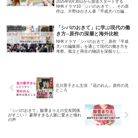
2025年9月30日から放送スタートする
NHKドラマ10「シバのおきて」。その原
作は、片野ゆかさん著『平成犬バカ編集
部』（集英社）です。単行本と文庫があ
り、全18話構成。ドラマは全9回で映像化
されます。この記事では、原作の冒頭
「シバのおきて」に学ぶ現代の働
シバのおきて
（第1～3話）...
き方─原作の深層と海外比較
NHKドラマ「シバのおきて」原作『平成
犬バカ編集部』を通じて現代の働き方を
考察。孤立と再生の物語を深掘りし、海
外の犬文学やセラピードッグ文化との比
較から日本独自の犬文化を読み解きま
す。
北川景子さん主演 『花のれん』原作の見
どころ
「シバのおきて」飯豊まりえの交友関係
がすごい！ 豪華すぎる人脈に驚きと憧れ
の声