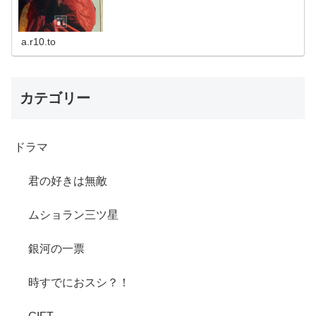
a.r10.to
カテゴリー
ドラマ
君の好きは無敵
ムショラン三ツ星
銀河の一票
時すでにおスシ？！