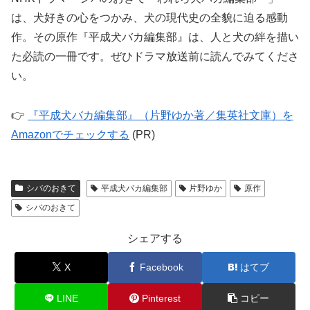
は、犬好きの心をつかみ、犬の現代史の全貌に迫る感動
作。その原作『平成犬バカ編集部』は、人と犬の絆を描い
た必読の一冊です。ぜひドラマ放送前に読んでみてくださ
い。
👉
『平成犬バカ編集部』（片野ゆか著／集英社文庫）を
Amazonでチェックする
(PR)
シバのおきて
平成犬バカ編集部
片野ゆか
原作
シバのおきて
シェアする
X
Facebook
はてブ
LINE
Pinterest
コピー