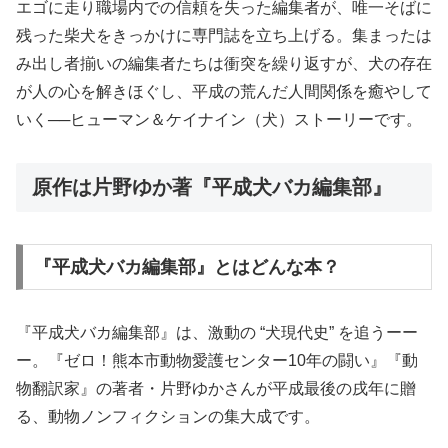
エゴに走り職場内での信頼を失った編集者が、唯一そばに
残った柴犬をきっかけに専門誌を立ち上げる。集まったは
み出し者揃いの編集者たちは衝突を繰り返すが、犬の存在
が人の心を解きほぐし、平成の荒んだ人間関係を癒やして
いく──ヒューマン＆ケイナイン（犬）ストーリーです。
原作は片野ゆか著『平成犬バカ編集部』
『平成犬バカ編集部』とはどんな本？
『平成犬バカ編集部』は、激動の “犬現代史” を追うーー
ー。『ゼロ！熊本市動物愛護センター10年の闘い』『動
物翻訳家』の著者・片野ゆかさんが平成最後の戌年に贈
る、動物ノンフィクションの集大成です。