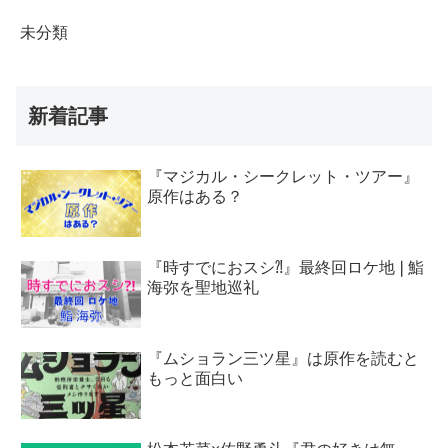
未分類
新着記事
『マジカル・シークレット・ツアー』
原作はある？
『時すでにおスシ⁈』最終回ロケ地❘鮨
海弥を聖地巡礼
『ムショラン三ツ星』は原作を読むと
もっと面白い