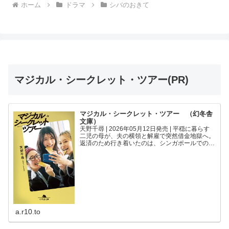
ホーム
ドラマ
シバのおきて
マジカル・シークレット・ツアー(PR)
マジカル・シークレット・ツアー （幻冬舎
文庫）
天野千尋 | 2026年05月12日発売 | 平穏に暮らす
二児の母が、夫の横領と解雇で突然借金地獄へ。
返済のため行き着いたのは、シンガポールでの闇
バイト「金の密輸」だった。そこで出会った奨学
金返済に苦しむ研究員と、未婚で妊婦のキャバ嬢
と共に...
a.r10.to