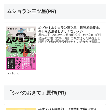
ムショラン三ツ星(PR)
めざせ！ムショラン三ツ星 刑務所栄養士、
今日も受刑者とクサくないメシ
黒柳桂子 | 2023年10月20日発売 | 何も知らず刑
務所の炊場（炊事工場）に飛び込んだ栄養士と、
料理初心者の男子受刑者たちの給食作り奮闘
記！--「クサいメシ」といわれているが本当にマ
ズいの？--刑務所のメシを作っているのは誰？--
どん...
a.r10.to
「シバのおきて」原作(PR)
平成犬バカ編集部 （集英社文庫(日本)）