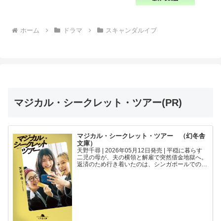
ホーム
ドラマ
スキャンダルイブ
マジカル・シークレット・ツアー(PR)
マジカル・シークレット・ツアー （幻冬舎
文庫）
天野千尋 | 2026年05月12日発売 | 平穏に暮らす
二児の母が、夫の横領と解雇で突然借金地獄へ。
返済のため行き着いたのは、シンガポールでの闇
バイト「金の密輸」だった。そこで出会った奨学
金返済に苦しむ研究員と、未婚で妊婦のキャバ嬢
と共に...