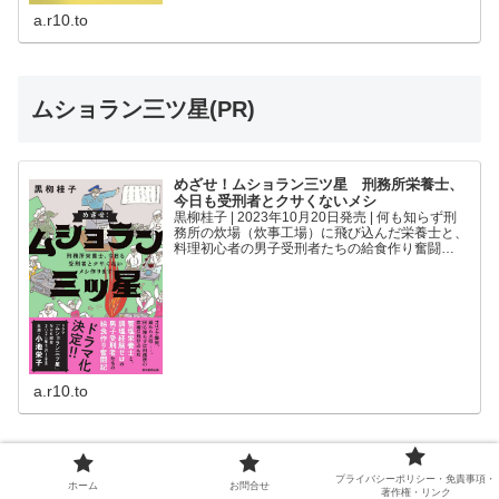
a.r10.to
ムショラン三ツ星(PR)
めざせ！ムショラン三ツ星 刑務所栄養士、
今日も受刑者とクサくないメシ
黒柳桂子 | 2023年10月20日発売 | 何も知らず刑
務所の炊場（炊事工場）に飛び込んだ栄養士と、
料理初心者の男子受刑者たちの給食作り奮闘
記！--「クサいメシ」といわれているが本当にマ
ズいの？--刑務所のメシを作っているのは誰？--
どん...
a.r10.to
「シバのおきて」原作(PR)
プライバシーポリシー・免責事項・
ホーム
お問合せ
著作権・リンク