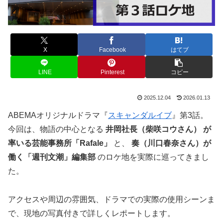
X
Facebook
はてブ
LINE
Pinterest
コピー
2025.12.04
2026.01.13
ABEMAオリジナルドラマ『
スキャンダルイブ
』第3話。
今回は、物語の中心となる
井岡社長（柴咲コウさん） が
率いる芸能事務所「Rafale」
と、
奏（川口春奈さん）が
働く「週刊文潮」編集部
のロケ地を実際に巡ってきまし
た。
アクセスや周辺の雰囲気、ドラマでの実際の使用シーンま
で、現地の写真付きで詳しくレポートします。