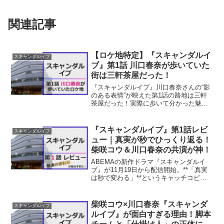
関連記事
【ロケ地特定】『スキャンダルイ
スキャンダルイブ
ブ』第1話 川口春奈が歩いていた
街は三軒茶屋だった！
『スキャンダルイブ』川口春奈さんの“影
のある表情”が映えた第1話の路地は三軒
茶屋だった！実際に歩いて分かった魅力
や撮影スポットを丁寧に紹介。ドラマの
世界観をもっと味わいたい方へ。
『スキャンダルイブ』第1話レビ
スキャンダルイブ
ュー｜真実が秒でひっくり返る！
柴咲コウ＆川口春奈の共演が神！
ABEMAの新作ドラマ『スキャンダルイ
ブ』が11月19日から配信開始。**「真実
は秒で変わる」**というキャッチコピー
の通り、第1話から怒涛の展開で一気に心
をつかまれました。初回を見終えた率直
な感想は──「え、もう終わったの？ 30
柴咲コウ×川口春奈『スキャンダ
スキャンダルイブ
分体感レ...
ルイブ』が面白すぎる理由！脚本