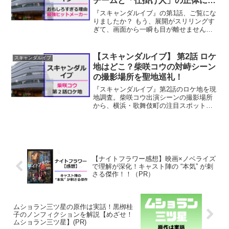
チームと「仕掛け人」の正体に迫
る
『スキャンダルイブ』の第1話、ご覧にな
りましたか？ もう、展開がスリリングす
ぎて、画面から一瞬も目が離せませんで
したよね！（第1話の感想・ネタバレ記事
はコチラ）「一体、このとんでもなく面
白い脚本を書いているのは誰なん
【スキャンダルイブ】 第2話 ロケ
スキャンダルイブ
だ！？」気になりすぎて調...
地はどこ？柴咲コウの対峙シーン
の撮影場所を聖地巡礼！
『スキャンダルイブ』第2話のロケ地を現
地調査。柴咲コウ出演シーンの撮影場所
から、横浜・歌舞伎町の注目スポットま
で詳しく解説。ロケ地を知るとドラマが
もっと面白くなる！
【ナイトフラワー感想】映画×ノベライズ
で理解が深化！キャスト陣の “本気” が刺
さる傑作！！（PR）
ムショラン三ツ星の原作は実話！黒栁桂
子のノンフィクションを解説【めざせ！
ムショラン三ツ星】(PR)