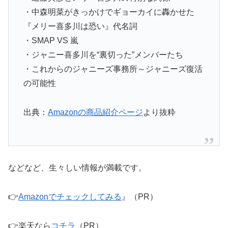
・中森明菜がきっかけでギョーカイに轟かせた
『メリー喜多川は恐い』代名詞
・SMAP VS 嵐
・ジャニー喜多川を“裏切った”メンバーたち
・これからのジャニーズ事務所～ジャニーズ復活
の可能性
出典：
Amazonの商品紹介ページ
より抜粋
などなど、生々しい情報が満載です。
👉
Amazonでチェックしてみる
』（PR）
👉楽天なら
コチラ
（PR）