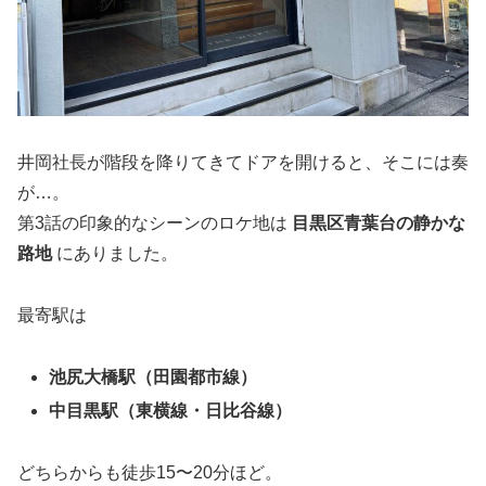
井岡社長が階段を降りてきてドアを開けると、そこには奏
が…。
第3話の印象的なシーンのロケ地は
目黒区青葉台の静かな
路地
にありました。
最寄駅は
池尻大橋駅（田園都市線）
中目黒駅（東横線・日比谷線）
どちらからも徒歩15〜20分ほど。