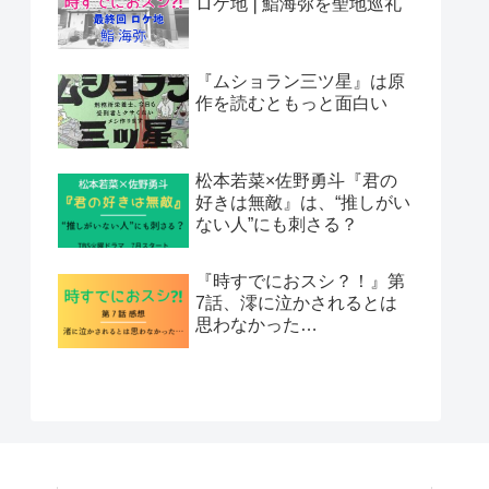
ロケ地❘鮨海弥を聖地巡礼
『ムショラン三ツ星』は原
作を読むともっと面白い
松本若菜×佐野勇斗『君の
好きは無敵』は、“推しがい
ない人”にも刺さる？
『時すでにおスシ？！』第
7話、澪に泣かされるとは
思わなかった…