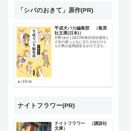
「シバのおきて」原作(PR)
平成犬バカ編集部 （集英
社文庫(日本)）
片野 ゆか | 2021年08月20日発売 |
人生の崖っぷちに立たされたひと
りの男が起死回生をかけて立ち上
げたのは、この国初めての日本犬
専門雑誌だったーー。激動の犬現
代史を、犬バカが集まる『Shi-
Ba』編集部を軸に追う、渾身のノ
ンフィク...
a.r10.to
ナイトフラワー(PR)
ナイトフラワー （講談社
文庫）