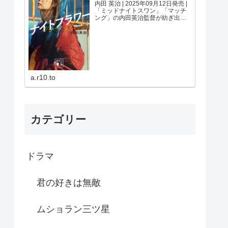
内田 英治 | 2025年09月12日発売 |
「ミッドナイトスワン」「マッチ
ング」の内田英治監督が紡ぎ出
す、感涙のヒューマンサスペン
ス！昼、母親。夜、ドラッグの売
人。ふたつの孤独、ひとつの運
命。子供のためにドラッグの売人
になった母。夢を叶...
a.r10.to
カテゴリー
ドラマ
君の好きは無敵
ムショラン三ツ星