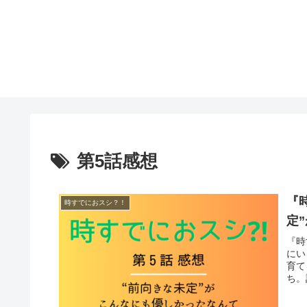
第5話感想
『
時すでにおスシ？！
定
『時
にい
育て
ち。