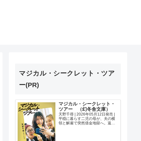
マジカル・シークレット・ツア
ー(PR)
マジカル・シークレット・
ツアー （幻冬舎文庫）
天野千尋 | 2026年05月12日発売 |
平穏に暮らす二児の母が、夫の横
領と解雇で突然借金地獄へ。返済
のため行き着いたのは、シンガポ
ールでの闇バイト「金の密輸」だ
った。そこで出会った奨学金返済
に苦しむ研究員と、未婚で妊婦の