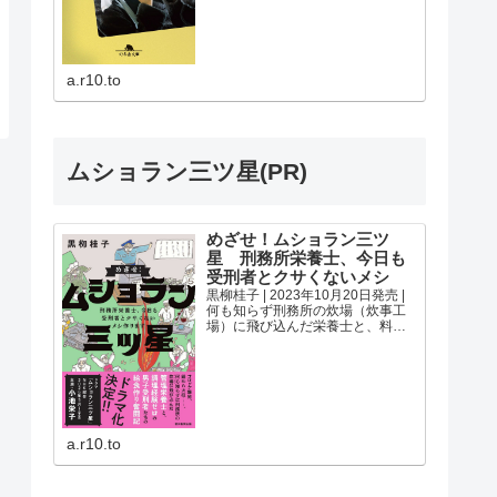
キャバ嬢と共に...
a.r10.to
ムショラン三ツ星(PR)
めざせ！ムショラン三ツ
星 刑務所栄養士、今日も
受刑者とクサくないメシ
黒柳桂子 | 2023年10月20日発売 |
何も知らず刑務所の炊場（炊事工
場）に飛び込んだ栄養士と、料理
初心者の男子受刑者たちの給食作
り奮闘記！--「クサいメシ」といわ
れているが本当にマズいの？--刑務
所のメシを作っているのは誰？--ど
ん...
a.r10.to